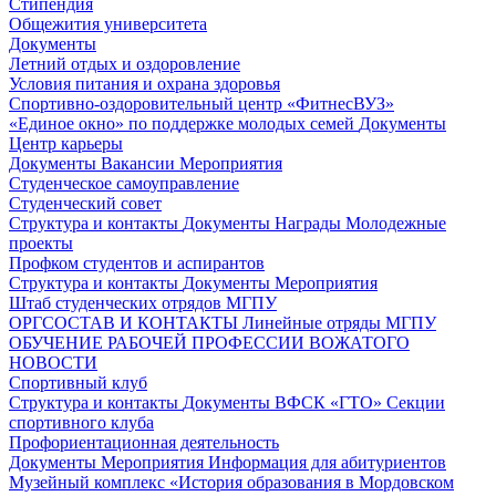
Стипендия
Общежития университета
Документы
Летний отдых и оздоровление
Условия питания и охрана здоровья
Спортивно-оздоровительный центр «ФитнесВУЗ»
«Единое окно» по поддержке молодых семей
Документы
Центр карьеры
Документы
Вакансии
Мероприятия
Студенческое самоуправление
Студенческий совет
Структура и контакты
Документы
Награды
Молодежные
проекты
Профком студентов и аспирантов
Структура и контакты
Документы
Мероприятия
Штаб студенческих отрядов МГПУ
ОРГСОСТАВ И КОНТАКТЫ
Линейные отряды МГПУ
ОБУЧЕНИЕ РАБОЧЕЙ ПРОФЕССИИ ВОЖАТОГО
НОВОСТИ
Спортивный клуб
Структура и контакты
Документы
ВФСК «ГТО»
Секции
спортивного клуба
Профориентационная деятельность
Документы
Мероприятия
Информация для абитуриентов
Музейный комплекс «История образования в Мордовском