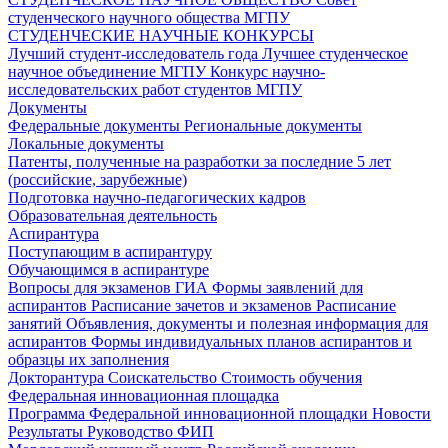
студенческого научного общества МГПУ
СТУДЕНЧЕСКИЕ НАУЧНЫЕ КОНКУРСЫ
Лучший студент-исследователь года
Лучшее студенческое
научное объединение МГПУ
Конкурс научно-
исследовательских работ студентов МГПУ
Документы
Федеральные документы
Региональные документы
Локальные документы
Патенты, полученные на разработки за последние 5 лет
(российские, зарубежные)
Подготовка научно-педагогических кадров
Образовательная деятельность
Аспирантура
Поступающим в аспирантуру
Обучающимся в аспирантуре
Вопросы для экзаменов
ГИА
Формы заявлений для
аспирантов
Расписание зачетов и экзаменов
Расписание
занятий
Объявления, документы и полезная информация для
аспирантов
Формы индивидуальных планов аспирантов и
образцы их заполнения
Докторантура
Соискательство
Стоимость обучения
Федеральная инновационная площадка
Программа Федеральной инновационной площадки
Новости
Результаты
Руководство ФИП