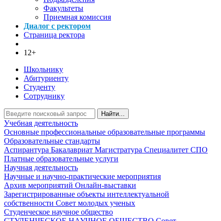
Факультеты
Приемная комиссия
Диалог с ректором
Страница ректора
12+
Школьнику
Абитуриенту
Студенту
Сотруднику
Найти...
Учебная деятельность
Основные профессиональные образовательные программы
Образовательные стандарты
Аспирантура
Бакалавриат
Магистратура
Специалитет
СПО
Платные образовательные услуги
Научная деятельность
Научные и научно-практические мероприятия
Архив мероприятий
Онлайн-выставки
Зарегистрированные объекты интеллектуальной
собственности
Совет молодых ученых
Студенческое научное общество
СТУДЕНЧЕСКОЕ НАУЧНОЕ ОБЩЕСТВО
Совет