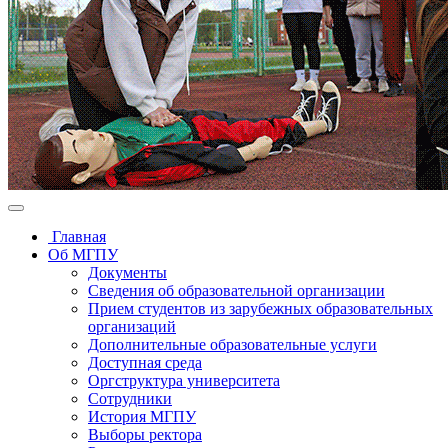
Главная
Об МГПУ
Документы
Сведения об образовательной организации
Прием студентов из зарубежных образовательных
организаций
Дополнительные образовательные услуги
Доступная среда
Оргструктура университета
Сотрудники
История МГПУ
Выборы ректора