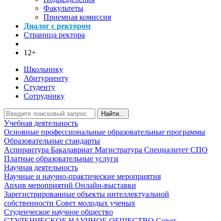
Факультеты
Приемная комиссия
Диалог с ректором
Страница ректора
12+
Школьнику
Абитуриенту
Студенту
Сотруднику
Найти...
Учебная деятельность
Основные профессиональные образовательные программы
Образовательные стандарты
Аспирантура
Бакалавриат
Магистратура
Специалитет
СПО
Платные образовательные услуги
Научная деятельность
Научные и научно-практические мероприятия
Архив мероприятий
Онлайн-выставки
Зарегистрированные объекты интеллектуальной
собственности
Совет молодых ученых
Студенческое научное общество
СТУДЕНЧЕСКОЕ НАУЧНОЕ ОБЩЕСТВО
Совет