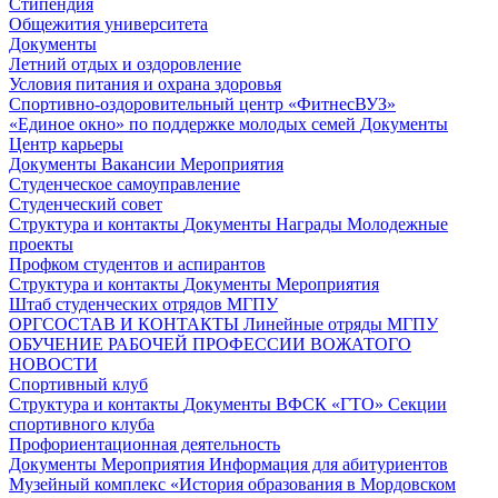
Стипендия
Общежития университета
Документы
Летний отдых и оздоровление
Условия питания и охрана здоровья
Спортивно-оздоровительный центр «ФитнесВУЗ»
«Единое окно» по поддержке молодых семей
Документы
Центр карьеры
Документы
Вакансии
Мероприятия
Студенческое самоуправление
Студенческий совет
Структура и контакты
Документы
Награды
Молодежные
проекты
Профком студентов и аспирантов
Структура и контакты
Документы
Мероприятия
Штаб студенческих отрядов МГПУ
ОРГСОСТАВ И КОНТАКТЫ
Линейные отряды МГПУ
ОБУЧЕНИЕ РАБОЧЕЙ ПРОФЕССИИ ВОЖАТОГО
НОВОСТИ
Спортивный клуб
Структура и контакты
Документы
ВФСК «ГТО»
Секции
спортивного клуба
Профориентационная деятельность
Документы
Мероприятия
Информация для абитуриентов
Музейный комплекс «История образования в Мордовском