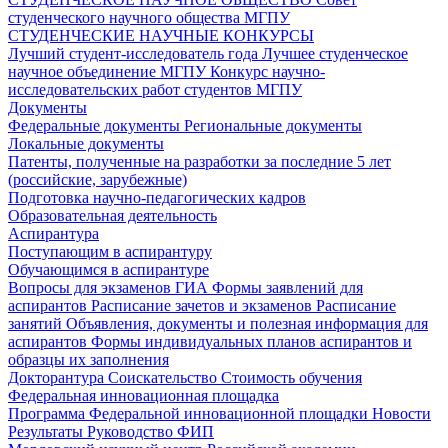
студенческого научного общества МГПУ
СТУДЕНЧЕСКИЕ НАУЧНЫЕ КОНКУРСЫ
Лучший студент-исследователь года
Лучшее студенческое
научное объединение МГПУ
Конкурс научно-
исследовательских работ студентов МГПУ
Документы
Федеральные документы
Региональные документы
Локальные документы
Патенты, полученные на разработки за последние 5 лет
(российские, зарубежные)
Подготовка научно-педагогических кадров
Образовательная деятельность
Аспирантура
Поступающим в аспирантуру
Обучающимся в аспирантуре
Вопросы для экзаменов
ГИА
Формы заявлений для
аспирантов
Расписание зачетов и экзаменов
Расписание
занятий
Объявления, документы и полезная информация для
аспирантов
Формы индивидуальных планов аспирантов и
образцы их заполнения
Докторантура
Соискательство
Стоимость обучения
Федеральная инновационная площадка
Программа Федеральной инновационной площадки
Новости
Результаты
Руководство ФИП