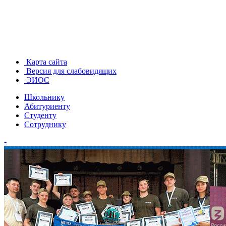
Карта сайта
Версия для слабовидящих
ЭИОС
Школьнику
Абитуриенту
Студенту
Сотруднику
-