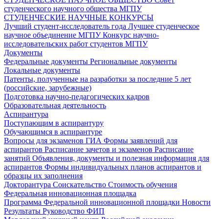
студенческого научного общества МГПУ
СТУДЕНЧЕСКИЕ НАУЧНЫЕ КОНКУРСЫ
Лучший студент-исследователь года
Лучшее студенческое
научное объединение МГПУ
Конкурс научно-
исследовательских работ студентов МГПУ
Документы
Федеральные документы
Региональные документы
Локальные документы
Патенты, полученные на разработки за последние 5 лет
(российские, зарубежные)
Подготовка научно-педагогических кадров
Образовательная деятельность
Аспирантура
Поступающим в аспирантуру
Обучающимся в аспирантуре
Вопросы для экзаменов
ГИА
Формы заявлений для
аспирантов
Расписание зачетов и экзаменов
Расписание
занятий
Объявления, документы и полезная информация для
аспирантов
Формы индивидуальных планов аспирантов и
образцы их заполнения
Докторантура
Соискательство
Стоимость обучения
Федеральная инновационная площадка
Программа Федеральной инновационной площадки
Новости
Результаты
Руководство ФИП