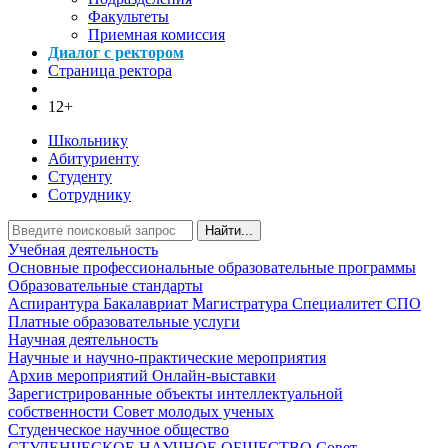
Факультеты
Приемная комиссия
Диалог с ректором
Страница ректора
12+
Школьнику
Абитуриенту
Студенту
Сотруднику
Найти...
Учебная деятельность
Основные профессиональные образовательные программы
Образовательные стандарты
Аспирантура
Бакалавриат
Магистратура
Специалитет
СПО
Платные образовательные услуги
Научная деятельность
Научные и научно-практические мероприятия
Архив мероприятий
Онлайн-выставки
Зарегистрированные объекты интеллектуальной
собственности
Совет молодых ученых
Студенческое научное общество
СТУДЕНЧЕСКОЕ НАУЧНОЕ ОБЩЕСТВО
Совет