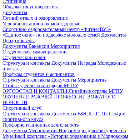
Стипендия
Общежития университета
Документы
Летний отдых и оздоровление
Условия питания и охрана здоровья
Спортивно-оздоровительный центр «ФитнесВУЗ»
«Единое окно» по поддержке молодых семей
Документы
Центр карьеры
Документы
Вакансии
Мероприятия
Студенческое самоуправление
Студенческий совет
Структура и контакты
Документы
Награды
Молодежные
проекты
Профком студентов и аспирантов
Структура и контакты
Документы
Мероприятия
Штаб студенческих отрядов МГПУ
ОРГСОСТАВ И КОНТАКТЫ
Линейные отряды МГПУ
ОБУЧЕНИЕ РАБОЧЕЙ ПРОФЕССИИ ВОЖАТОГО
НОВОСТИ
Спортивный клуб
Структура и контакты
Документы
ВФСК «ГТО»
Секции
спортивного клуба
Профориентационная деятельность
Документы
Мероприятия
Информация для абитуриентов
Музейный комплекс «История образования в Мордовском